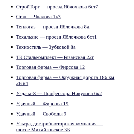
СтройТорг — проезд Яблочкова 6ст7
Стэп — Чкалова 1к3
Теплогаз — проезд Яблочкова 8д
Техальянс — проезд Яблочкова 6ст1
Техностиль — Зубковой 8а
ТК Сталькомплект — Рязанская 22г
Торговая фирма — Фирсова 12
Торговая фирма — Окружная дорога 186 км
2Б к4
У-дача-8 — Профессора Никулина 6к2
Удачный — Фирсова 19
Удачный — Свободы 9
Ультра, дистрибьюторская компания —
шоссе Михайловское 3Б