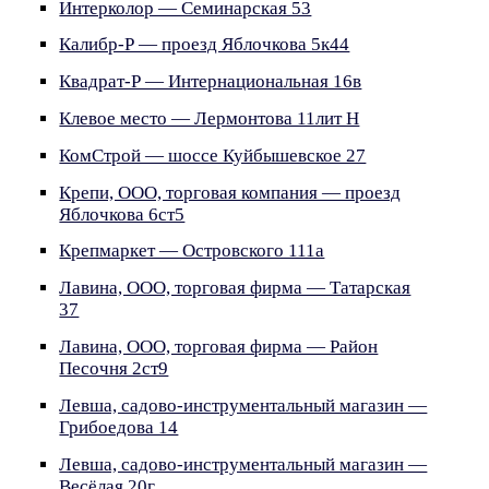
Интерколор — Семинарская 53
Калибр-Р — проезд Яблочкова 5к44
Квадрат-Р — Интернациональная 16в
Клевое место — Лермонтова 11лит Н
КомСтрой — шоссе Куйбышевское 27
Крепи, ООО, торговая компания — проезд
Яблочкова 6ст5
Крепмаркет — Островского 111а
Лавина, ООО, торговая фирма — Татарская
37
Лавина, ООО, торговая фирма — Район
Песочня 2ст9
Левша, садово-инструментальный магазин —
Грибоедова 14
Левша, садово-инструментальный магазин —
Весёлая 20г