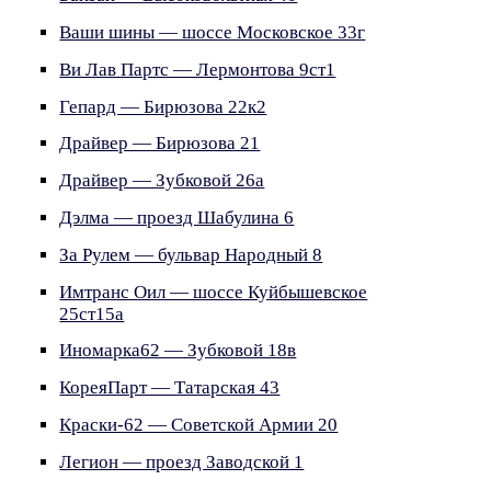
Ваши шины — шоссе Московское 33г
Ви Лав Партс — Лермонтова 9ст1
Гепард — Бирюзова 22к2
Драйвер — Бирюзова 21
Драйвер — Зубковой 26а
Дэлма — проезд Шабулина 6
За Рулем — бульвар Народный 8
Имтранс Оил — шоссе Куйбышевское
25ст15а
Иномарка62 — Зубковой 18в
КореяПарт — Татарская 43
Краски-62 — Советской Армии 20
Легион — проезд Заводской 1