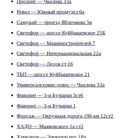
Пролонг — Чкалова 33а
Револ — Южный промузел 6а
Самурай — проезд Яблочкова 5в
Светофор — шоссе Куйбышевское 25Б
Светофор — Машиностроителей 7
Светофор — Интернациональная 22а
Светофор — Лесок ст 16
ТБП — шоссе Куйбышевское 21
Универсалсервис-плюс — Чкалова 33а
Фаворит — 3-и Бутырки 3ст6
Фаворит — 3-и Бутырки 1
Форсаж — Окружная дорога 196 км 12ст2
ХАДО — Маяковского 1а ст2
Хамелеон — Элеватор пос 18а