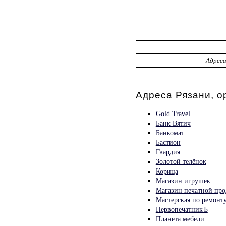
Адрес
Адреса Рязани, о
Gold Travel
Банк Вятич
Банкомат
Бастион
Гвардия
Золотой телёнок
Корица
Магазин игрушек
Магазин печатной про
Мастерская по ремонт
ПервопечатникЪ
Планета мебели