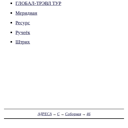
ГЛОБАЛ-ТРЭВЛ ТУР
Меридиан
Ресурс
Ручеёк
Штрих
АДРЕСА
→
С
→
Соборная
→
46