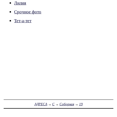
Лилия
Срочное фото
Тет-а-тет
АДРЕСА
→
С
→
Соборная
→
19