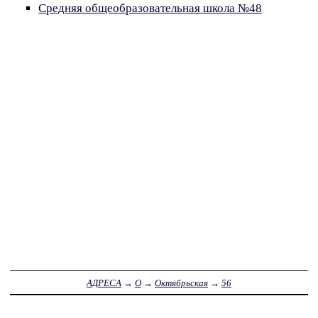
Средняя общеобразовательная школа №48
АДРЕСА
→
О
→
Октябрьская
→
56