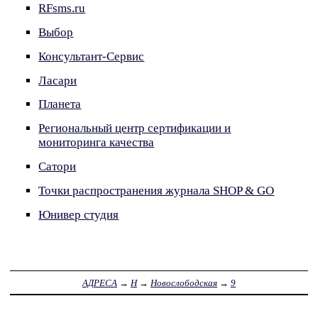
RFsms.ru
Выбор
Консультант-Сервис
Ласари
Планета
Региональный центр сертификации и
мониторинга качества
Сатори
Точки распространения журнала SHOP & GO
Юнивер студия
АДРЕСА
→
Н
→
Новослободская
→
9