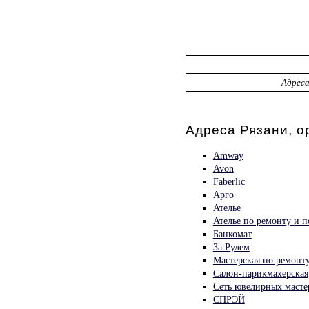
Адрес
Адреса Рязани, о
Amway
Avon
Faberlic
Арго
Ателье
Ателье по ремонту и 
Банкомат
За Рулем
Мастерская по ремонт
Салон-парикмахерская
Сеть ювелирных масте
СПРЭЙ