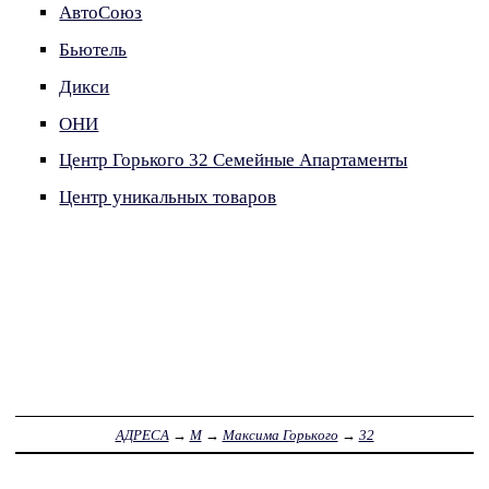
АвтоСоюз
Бьютель
Дикси
ОНИ
Центр Горького 32 Семейные Апартаменты
Центр уникальных товаров
АДРЕСА
→
М
→
Максима Горького
→
32